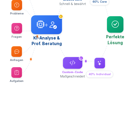
60% Core
Schnell & bewährt
Probleme
+
Perfekte
Fragen
KI-Analyse &
Lösung
Prof. Beratung
Anfragen
Custom-Code
40% Individual
Maßgeschneidert
Aufgaben